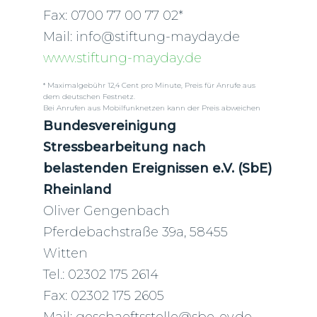
Fax: 0700 77 00 77 02*
Mail: info@stiftung-mayday.de
www.stiftung-mayday.de
* M
aximalgebühr 12,4 Cent pro Minute, Preis für Anrufe aus
dem deutschen Festnetz.
Bei Anrufen aus Mobilfunknetzen kann der Preis abweichen
Bundesvereinigung
Stressbearbeitung nach
belastenden Ereignissen e.V. (SbE)
Rheinland
Oliver Gengenbach
Pferdebachstraße 39a, 58455
Witten
Tel.: 02302 175 2614
Fax: 02302 175 2605
Mail: geschaeftsstelle@sbe-ev.de