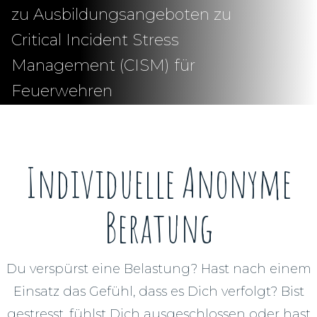
zu Ausbildungsangeboten zu
Critical Incident Stress
Management (CISM) für
Feuerwehren
Individuelle Anonyme
Beratung
Du verspürst eine Belastung? Hast nach einem
Einsatz das Gefühl, dass es Dich verfolgt? Bist
gestresst, fühlst Dich ausgeschlossen oder hast